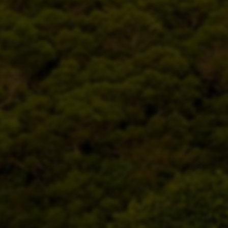
来发展依托于智能化与个性化两个方向展开。预期将引入大数据分析，深度
时，计划探索AR/VR等新兴技术在游戏皮肤展示中的应用，打造沉浸式
续强化安全合规保障，探索与官方合作的可能路径，为构建健康游戏生态
总结
英雄联盟皮肤修改器一步步完善功能、提升体验，彰显出强大的研发实力和
更是汇聚创新技术和社区动力的综合平台。
英雄联盟皮肤修改器必将迎来更加辉煌的篇章，为广大英雄联盟玩家带来