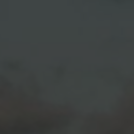
芽到技术成熟再到市场全面认可的辉煌历程。以下，我们将沿着时间轴，
术突破及品牌构建策略，一窥其成长的轨迹和未来的潜力。
2019年）
壮大，市面上开始出现一些非官方的皮肤替换工具。这一阶段，相关项目多
用户体验和频繁的兼容性问题让早期用户反馈虽多热情却亦抱怨颇深。
焦于底层技术研究，尤其是对游戏客户端数据包解析与本地替换技术的深
首个稳定版本，支持部分热门皮肤的本地替换，极大提升了玩家的视觉感
QQ群、贴吧等渠道积极收集第一批用户反馈，快速回应疑问与技术支持
年-2022年）
的多样化，英雄联盟皮肤修改器项目迎来了高速发展期。此阶段的核心动力