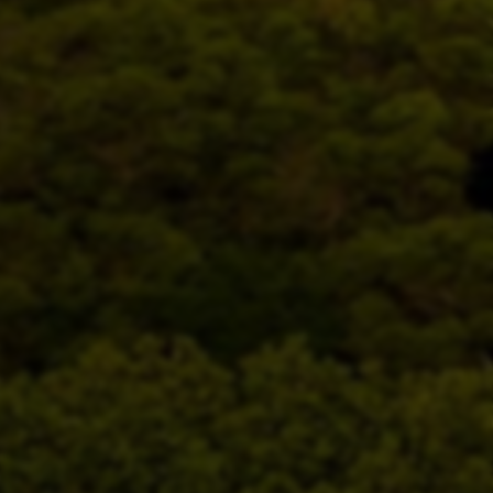
挖
视
贡
用
前