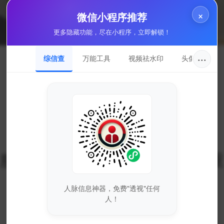
×
微信小程序推荐
更多隐藏功能，尽在小程序，立即解锁！
···
综信查
万能工具
视频祛水印
头像圈
023年至今）
善，英雄联盟皮肤修改器逐步获得了海量核心玩家的认同，市场口碑和品牌
过官网、官方微信公众号、视频直播等多渠道构建权威形象。
的快速加载，还增加了自定义皮肤提交与分享平台，极大激活了玩家创新
人脉信息神器，免费"透视"任何
制，团队迅速推出升级补丁，确保工具在最新版本游戏中的兼容及稳定。
人！
过积分兑换、限时活动等方式轻松“解锁”心仪皮肤，极大增强用户粘性。