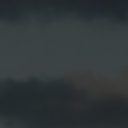
首页
最新文章
最新收录
作者信息
？
势能引擎
21228
541306
2018
文章
观看数
加入年份
官网
的
玩