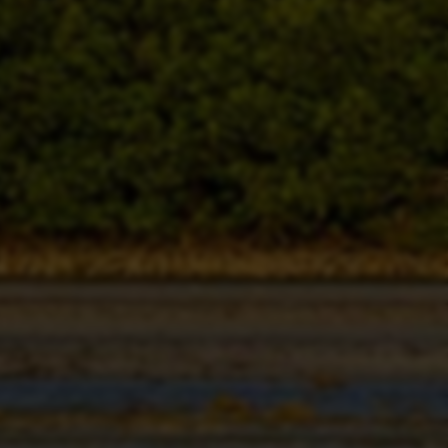
操
外挂
复
辅助
详细