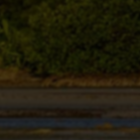
辅助游戏
FPS游戏外挂：当
光环助手：安卓游
外挂真有神仙
2025最
下棘手的无解难题
戏大全及辅助工具
作？王者荣耀
下载传奇
该如何破解？
有哪些？
种类到底有多
游戏pc
杂？
？
防封外挂
和平精英外挂新版
和平精英游戏辅助
和平精英游戏
：安卓模
本曝光：透视自瞄
功能有哪些？详细
功能有哪些？
自瞄透视
功能真的靠谱吗？
介绍与使用指南
介绍解析
靠吗？
友情链接