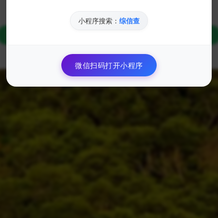
合直播推广，形成强大宣传效应。
小程序搜索：
综信查
飞跃。初期以数据包解析和本地资源替换为主，随着时间进展，核心技术
微信扫码打开小程序
测系统，有效降低封禁风险。
务平台的转型，使得用户跨设备操作成为可能，体验更加流畅统一。最新
提升渲染速度和画面效果实时预览功能。
。通过建立玩家反馈闭环，持续优化用户体验。定期举办社区设计大赛和
调个人娱乐性质，避免直接破坏官方权益，借此赢得更多法律认同和行业