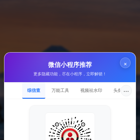
×
微信小程序推荐
更多隐藏功能，尽在小程序，立即解锁！
···
综信查
万能工具
视频祛水印
头像圈